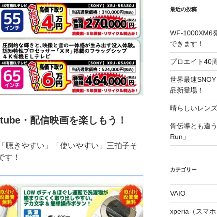
最近の投稿
WF-1000XM
できます！
プロエイト40
世界最速SNOY
品新登場！
晴らしいレンズが
utube・配信映画を楽しもう！
骨伝導とも違う塞
Run」
「聴きやすい」「使いやすい」三拍子そ
です！
カテゴリー
VAIO
xperia（ス