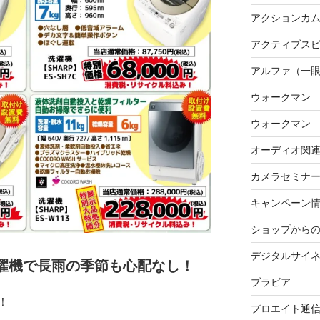
アクションカ
アクティブス
アルファ（一
ウォークマン
ウォークマン
オーディオ関
カメラセミナ
キャンペーン
ショップから
デジタルサイ
濯機で長雨の季節も心配なし！
ブラビア
！
プロエイト通