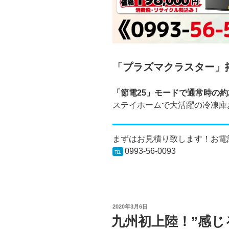
「プラズマクラスター」
「節電25」モードで通常時の約
ステイホームで大活躍の冷凍庫
まずはお見積り致します！お電
0993-56-0093
℡
投
2020年3月6日
稿
九州初上陸！”感じ
日: