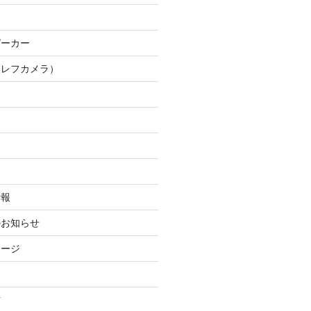
ム
ピーカー
眼レフカメラ）
連
ー
情報
のお知らせ
ネージ
信