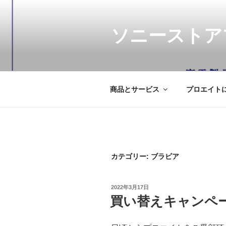
コ
ン
テ
ソニーストア
ン
ツ
へ
ス
商品とサービス
プロエイト
キ
ッ
プ
カテゴリー:
ブラビア
投
2022年3月17日
稿
買い替えキャンペ
日: