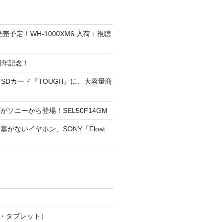
6発売予定！WH-1000XM6 入荷：視聴
周年記念！
 SDカード『TOUGH』に、大容量商
ソニーから登場！SEL50F14GM
がないイヤホン、SONY「Float
マホ・タブレット）