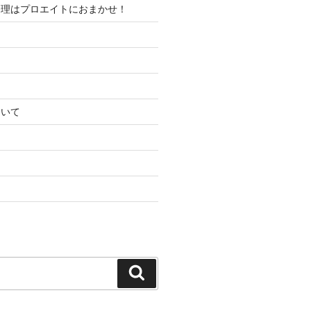
修理はプロエイトにおまかせ！
ついて
ス
検
索