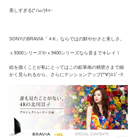
美しすぎる(*ﾉωﾉ)ｷｬｰ
SONYのBRAVIA「４K」ならではの鮮やかさと美しさ。
ｘ9300シリーズやｘ9400シリーズなら音までキレイ！
絵を描くことが私にとってはこの鉛筆画の精密さまで細
かく見られるから、さらにテンションアップ(*‘∀‘)ｽｺﾞｰ!!