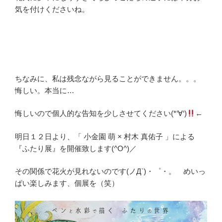
気を付けくださいね。
ちなみに、私は残念ながら見ることができません。。。
悔しい。本当に…
悔しいので個人的な告知を少しさせてください(*‘∀‘)
←
明日１２日より、「 小金園 萌 × 村木 真佑子 」による
『ふたり展』を開催致します(^O^)／
その関係で花火が見れないのです(ノД`)・゜・。 めいっ
ぱい楽しみます、個展を（笑）