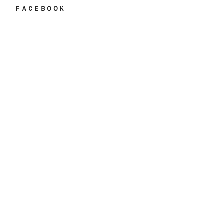
ＦＡＣＥＢＯＯＫ