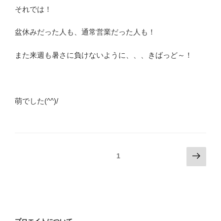
それでは！
盆休みだった人も、通常営業だった人も！
また来週も暑さに負けないように、、、きばっど～！
萌でした(^^)/
投
次
固定ページ
1
の
稿
ペ
の
ー
ペ
ジ
ー