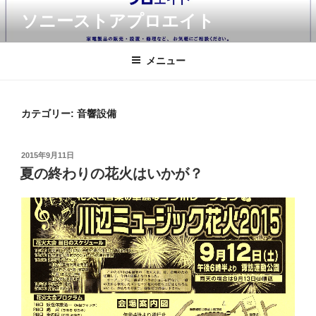
コ
ソニーストアプロエイト
ン
テ
ン
メニュー
ツ
へ
ス
カテゴリー:
音響設備
キ
ッ
投
2015年9月11日
プ
稿
夏の終わりの花火はいかが？
日: