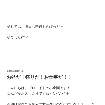
それでは、明日も来週もきばっど～！
萌でした(^^)/
投
2015年8月15日
稿
お盆だ！祭りだ！お仕事だ！！
日:
こんにちは、プロエイトの小金園です！
なんだかお久しぶりですね～(;・∀・)汗
今週はお盆でお休みの方も多いのではないでしょうか？