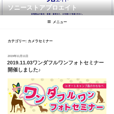
コ
ソニーストアプロエイト
ン
テ
ン
メニュー
ツ
へ
ス
カテゴリー:
カメラセミナー
キ
ッ
投
2019年11月11日
プ
稿
2019.11.03ワンダフルワンフォトセミナー
日:
開催しました♪