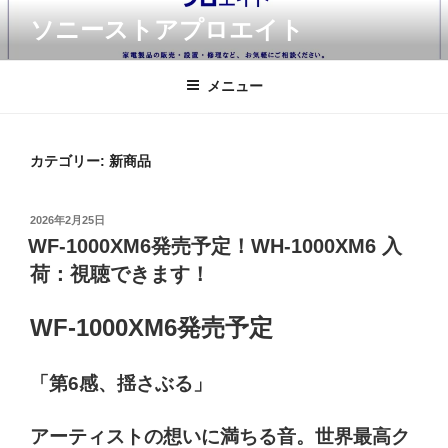
コ
ソニーストアプロエイト
ン
テ
ン
メニュー
ツ
へ
ス
カテゴリー:
新商品
キ
ッ
投
2026年2月25日
プ
稿
WF-1000XM6発売予定！WH-1000XM6 入
日:
荷：視聴できます！
WF-1000XM6発売予定
「第6感、揺さぶる」
アーティストの想いに満ちる音。
世界最高ク