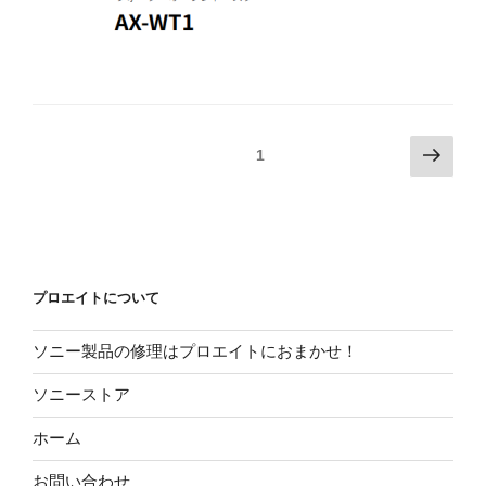
投
次
固定ページ
1
の
稿
ペ
の
ー
ペ
ジ
ー
ジ
プロエイトについて
送
ソニー製品の修理はプロエイトにおまかせ！
り
ソニーストア
ホーム
お問い合わせ