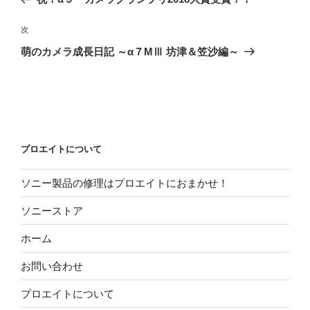
ナ
投
ビ
稿
次
次
ゲ
の
萌のカメラ成長日記 ～α７MⅢ 坊津＆笠沙編～
投
ー
稿
シ
ョ
ン
プロエイトについて
ソニー製品の修理はプロエイトにおまかせ！
ソニーストア
ホーム
お問い合わせ
プロエイトについて