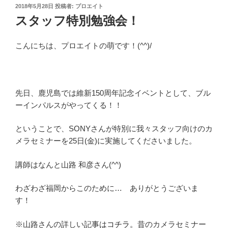
投
2018年5月28日
投稿者:
プロエイト
稿
スタッフ特別勉強会！
日:
こんにちは、プロエイトの萌です！(^^)/
先日、鹿児島では維新150周年記念イベントとして、ブル
ーインパルスがやってくる！！
ということで、SONYさんが特別に我々スタッフ向けのカ
メラセミナーを25日(金)に実施してくださいました。
講師はなんと山路 和彦さん(^^)
わざわざ福岡からこのために… ありがとうございま
す！
※山路さんの詳しい記事は
コチラ。
昔のカメラセミナー