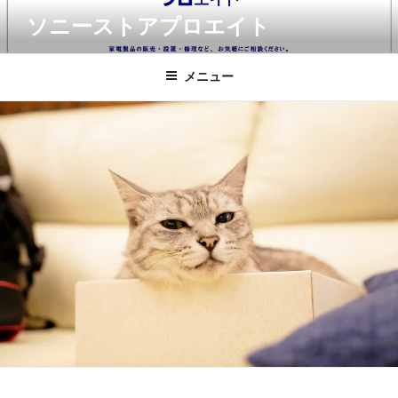
コ
ソニーストアプロエイト
ン
テ
ン
メニュー
ツ
へ
ス
キ
ッ
プ