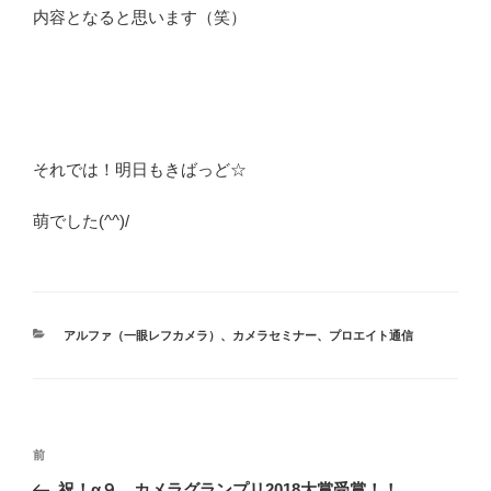
内容となると思います（笑）
それでは！明日もきばっど☆
萌でした(^^)/
カ
アルファ（一眼レフカメラ）
、
カメラセミナー
、
プロエイト通信
テ
ゴ
リ
ー
投
前
前
稿
の
祝！α９ カメラグランプリ2018大賞受賞！！